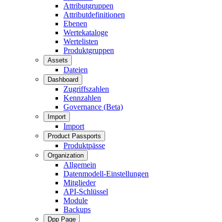
Attributgruppen
Attributdefinitionen
Ebenen
Wertekataloge
Wertelisten
Produktgruppen
Assets
Dateien
Dashboard
Zugriffszahlen
Kennzahlen
Governance (Beta)
Import
Import
Product Passports
Produktpässe
Organization
Allgemein
Datenmodell-Einstellungen
Mitglieder
API-Schlüssel
Module
Backups
Dpp Page