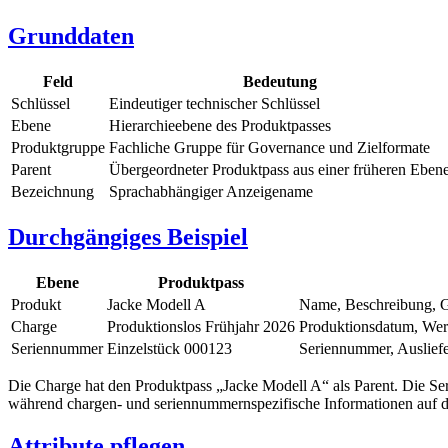
Grunddaten
Feld
Bedeutung
Schlüssel
Eindeutiger technischer Schlüssel
Ebene
Hierarchieebene des Produktpasses
Produktgruppe
Fachliche Gruppe für Governance und Zielformate
Parent
Übergeordneter Produktpass aus einer früheren Eben
Bezeichnung
Sprachabhängiger Anzeigename
Durchgängiges Beispiel
Ebene
Produktpass
Produkt
Jacke Modell A
Name, Beschreibung, G
Charge
Produktionslos Frühjahr 2026
Produktionsdatum, Werk
Seriennummer
Einzelstück 000123
Seriennummer, Ausliefe
Die Charge hat den Produktpass „Jacke Modell A“ als Parent. Die Se
während chargen- und seriennummernspezifische Informationen auf d
Attribute pflegen