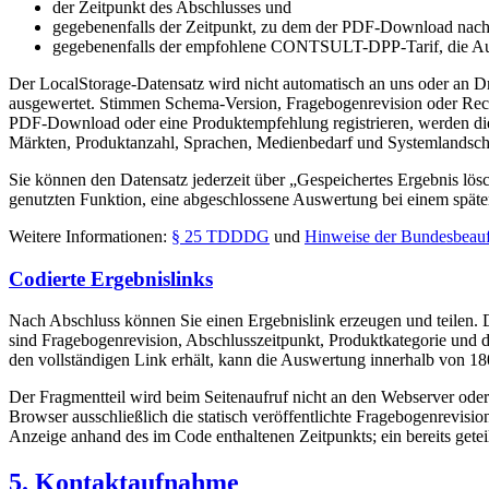
der Zeitpunkt des Abschlusses und
gegebenenfalls der Zeitpunkt, zu dem der PDF-Download nach e
gegebenenfalls der empfohlene CONTSULT-DPP-Tarif, die Ausw
Der LocalStorage-Datensatz wird nicht automatisch an uns oder an Dr
ausgewertet. Stimmen Schema-Version, Fragebogenrevision oder Rechts
PDF-Download oder eine Produktempfehlung registrieren, werden di
Märkten, Produktanzahl, Sprachen, Medienbedarf und Systemlandscha
Sie können den Datensatz jederzeit über „Gespeichertes Ergebnis lös
genutzten Funktion, eine abgeschlossene Auswertung bei einem späte
Weitere Informationen:
§ 25 TDDDG
und
Hinweise der Bundesbeauft
Codierte Ergebnislinks
Nach Abschluss können Sie einen Ergebnislink erzeugen und teilen. 
sind Fragebogenrevision, Abschlusszeitpunkt, Produktkategorie und die
den vollständigen Link erhält, kann die Auswertung innerhalb von 18
Der Fragmentteil wird beim Seitenaufruf nicht an den Webserver oder
Browser ausschließlich die statisch veröffentlichte Fragebogenrevisi
Anzeige anhand des im Code enthaltenen Zeitpunkts; ein bereits getei
5. Kontaktaufnahme