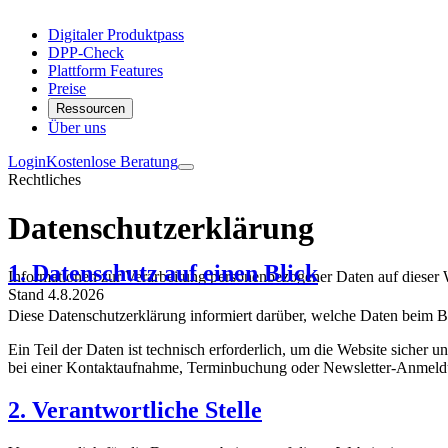
Digitaler Produktpass
DPP-Check
Plattform Features
Preise
Ressourcen
Über uns
Login
Kostenlose Beratung
Rechtliches
Datenschutzerklärung
1. Datenschutz auf einen Blick
Informationen zur Verarbeitung personenbezogener Daten auf dieser 
Stand 4.8.2026
Diese Datenschutzerklärung informiert darüber, welche Daten beim B
Ein Teil der Daten ist technisch erforderlich, um die Website sicher u
bei einer Kontaktaufnahme, Terminbuchung oder Newsletter-Anmeldun
2. Verantwortliche Stelle