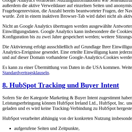
Google Analytics verarbeitet Nutzungsinformationen wie Seitenaufruf
außerdem die aktive Verweildauer auf einzelnen Seiten und anonymisi
Fragebogenrevision, die Anzahl bereits beantworteter Fragen, der
wurde. Zeit in einem inaktiven Browser-Tab wird dabei nicht als akti
Nicht an Google Analytics übertragen werden ausgewählte Antworten
Einwilligungsdaten. Google Analytics kann insbesondere die Cookie
Konfiguration bis zu zwei Jahre gespeichert werden; weitere Sitzun
Die Aktivierung erfolgt ausschließlich auf Grundlage Ihrer Einwill
Analytics-Ereignisse gesendet. Eine erteilte Einwilligung kann jede
und auf dieser Domain vorhandene Google-Analytics-Cookies werden
Es kann zu einer Übermittlung von Daten in die USA kommen. Weiter
Standardvertragsklauseln
.
8. HubSpot Tracking und Buyer Intent
Sofern Sie der Kategorie Marketing & Buyer Intent zugestimmt ha
Leistungserbringung können HubSpot Ireland Ltd., HubSpot, Inc. und
geladen und es wird keine Tracking-Verbindung zu HubSpot hergestel
HubSpot verarbeitet abhängig von der konkreten Nutzung insbesonde
aufgerufene Seiten und Zeitpunkte,