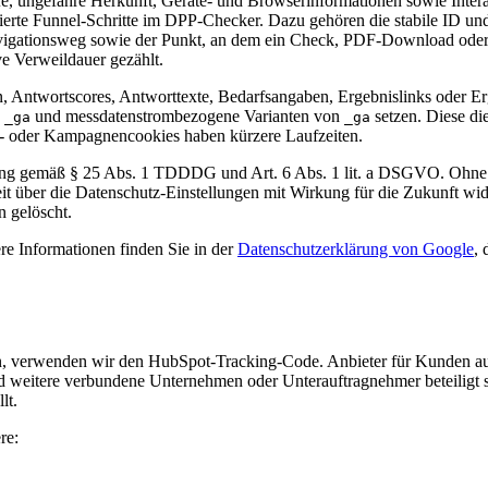
e, ungefähre Herkunft, Geräte- und Browserinformationen sowie Intera
erte Funnel-Schritte im DPP-Checker. Dazu gehören die stabile ID und 
 Navigationsweg sowie der Punkt, an dem ein Check, PDF-Download od
ve Verweildauer gezählt.
, Antwortscores, Antworttexte, Bedarfsangaben, Ergebnislinks oder E
s
und messdatenstrombezogene Varianten von
setzen. Diese d
_ga
_ga
gs- oder Kampagnencookies haben kürzere Laufzeiten.
igung gemäß § 25 Abs. 1 TDDDG und Art. 6 Abs. 1 lit. a DSGVO. Ohne 
rzeit über die Datenschutz-Einstellungen mit Wirkung für die Zukunft w
 gelöscht.
e Informationen finden Sie in der
Datenschutzerklärung von Google
,
ben, verwenden wir den HubSpot-Tracking-Code. Anbieter für Kunden 
 weitere verbundene Unternehmen oder Unterauftragnehmer beteiligt se
lt.
re: