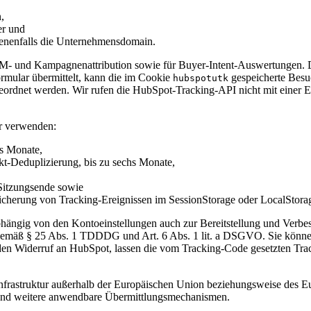
,
er und
ebenenfalls die Unternehmensdomain.
CRM- und Kampagnenattribution sowie für Buyer-Intent-Auswertungen.
mular übermittelt, kann die im Cookie
gespeicherte Bes
hubspotutk
ordnet werden. Wir rufen die HubSpot-Tracking-API nicht mit einer E
r verwenden:
hs Monate,
-Deduplizierung, bis zu sechs Monate,
Sitzungsende sowie
cherung von Tracking-Ereignissen im SessionStorage oder LocalStora
ngig von den Kontoeinstellungen auch zur Bereitstellung und Verbess
g gemäß § 25 Abs. 1 TDDDG und Art. 6 Abs. 1 lit. a DSGVO. Sie können 
den Widerruf an HubSpot, lassen die vom Tracking-Code gesetzten Trac
astruktur außerhalb der Europäischen Union beziehungsweise des Euro
 und weitere anwendbare Übermittlungsmechanismen.