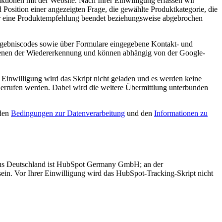
ktionen mit der Website. Nach Ihrer Einwilligung erfassen wir
Position einer angezeigten Frage, die gewählte Produktkategorie, die
er eine Produktempfehlung beendet beziehungsweise abgebrochen
rgebniscodes sowie über Formulare eingegebene Kontakt- und
ienen der Wiedererkennung und können abhängig von der Google-
Einwilligung wird das Skript nicht geladen und es werden keine
iderrufen werden. Dabei wird die weitere Übermittlung unterbunden
 den
Bedingungen zur Datenverarbeitung
und den
Informationen zu
aus Deutschland ist HubSpot Germany GmbH; an der
in. Vor Ihrer Einwilligung wird das HubSpot-Tracking-Skript nicht