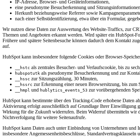
IP-Adresse, Browser- und Geräteinformationen,
eine pseudonyme Besucherkennung und Sitzungsinformationen
Herkunft beziehungsweise Referrer sowie Kampagnenparamet
nach einer Selbstidentifizierung, etwa über ein Formular, geg
Wir nutzen diese Daten zur Auswertung des Website-Traffics, zur 
Themen und Angeboten erkannt werden. Wird später ein HubSpot-For
Frühere und spätere Seitenbesuche können dadurch dem Kontakt zuge
auf.
HubSpot kann insbesondere folgende Cookies oder Browser-Speiche
als zentrales Besucher- und Verlaufscookie, bis zu sec
__hstc
als pseudonyme Besucherkennung und zur Kontakt
hubspotutk
zur Sitzungszählung, 30 Minuten,
__hssc
zur Erkennung einer neuen Browsersitzung, bis zum 
__hssrc
und
zur vorübergehenden Spei
__hmpl
hublytics_events_53
HubSpot kann bestimmte über den Tracking-Code erhobene Daten abhä
Aktivierung erfolgt ausschließlich auf Grundlage Ihrer Einwilligun
Wirkung für die Zukunft widerrufen. Beim Widerruf übermitteln wir 
Nichtverfolgung für weitere Seitenaufrufe.
HubSpot kann Daten auch unter Einbindung von Unternehmen und Infr
insbesondere Angemessenheitsbeschlüsse, Standardvertragsklauseln