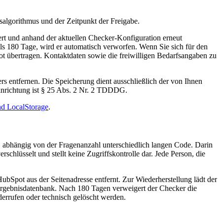
lgorithmus und der Zeitpunkt der Freigabe.
ert und anhand der aktuellen Checker-Konfiguration erneut
ls 180 Tage, wird er automatisch verworfen. Wenn Sie sich für den
übertragen. Kontaktdaten sowie die freiwilligen Bedarfsangaben zu
s entfernen. Die Speicherung dient ausschließlich der von Ihnen
inrichtung ist § 25 Abs. 2 Nr. 2 TDDDG.
nd LocalStorage
.
abhängig von der Fragenanzahl unterschiedlich langen Code. Darin
chlüsselt und stellt keine Zugriffskontrolle dar. Jede Person, die
bSpot aus der Seitenadresse entfernt. Zur Wiederherstellung lädt der
e Ergebnisdatenbank. Nach 180 Tagen verweigert der Checker die
derrufen oder technisch gelöscht werden.