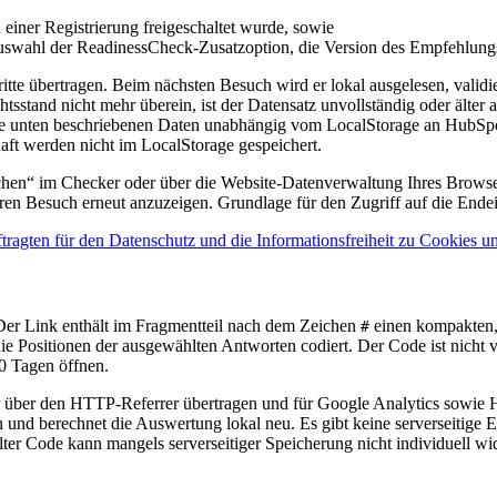
iner Registrierung freigeschaltet wurde, sowie
ahl der ReadinessCheck-Zusatzoption, die Version des Empfehlungsa
itte übertragen. Beim nächsten Besuch wird er lokal ausgelesen, validi
stand nicht mehr überein, ist der Datensatz unvollständig oder älter a
e unten beschriebenen Daten unabhängig vom LocalStorage an HubSpot 
ft werden nicht im LocalStorage gespeichert.
chen“ im Checker oder über die Website-Datenverwaltung Ihres Browser
ren Besuch erneut anzuzeigen. Grundlage für den Zugriff auf die Ende
ragten für den Datenschutz und die Informationsfreiheit zu Cookies u
Der Link enthält im Fragmentteil nach dem Zeichen
einen kompakten, 
#
 Positionen der ausgewählten Antworten codiert. Der Code ist nicht vers
0 Tagen öffnen.
 über den HTTP-Referrer übertragen und für Google Analytics sowie Hu
on und berechnet die Auswertung lokal neu. Es gibt keine serverseitig
lter Code kann mangels serverseitiger Speicherung nicht individuell wi