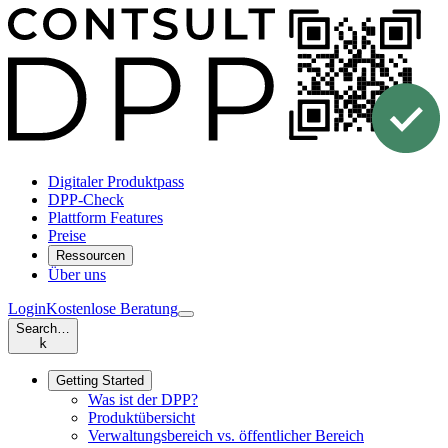
Digitaler Produktpass
DPP-Check
Plattform Features
Preise
Ressourcen
Über uns
Login
Kostenlose Beratung
Search…
k
Getting Started
Was ist der DPP?
Produktübersicht
Verwaltungsbereich vs. öffentlicher Bereich