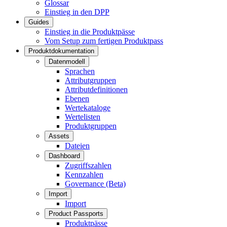
Glossar
Einstieg in den DPP
Guides
Einstieg in die Produktpässe
Vom Setup zum fertigen Produktpass
Produktdokumentation
Datenmodell
Sprachen
Attributgruppen
Attributdefinitionen
Ebenen
Wertekataloge
Wertelisten
Produktgruppen
Assets
Dateien
Dashboard
Zugriffszahlen
Kennzahlen
Governance (Beta)
Import
Import
Product Passports
Produktpässe