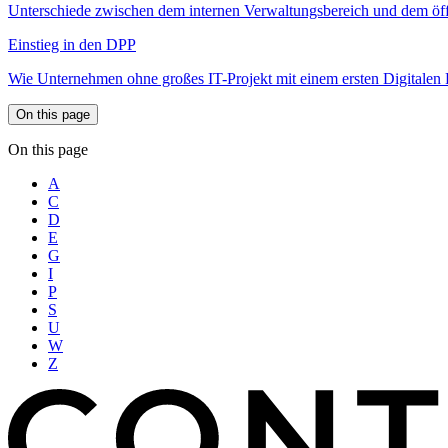
Unterschiede zwischen dem internen Verwaltungsbereich und dem öffe
Einstieg in den DPP
Wie Unternehmen ohne großes IT-Projekt mit einem ersten Digitalen P
On this page
On this page
A
C
D
E
G
I
P
S
U
W
Z