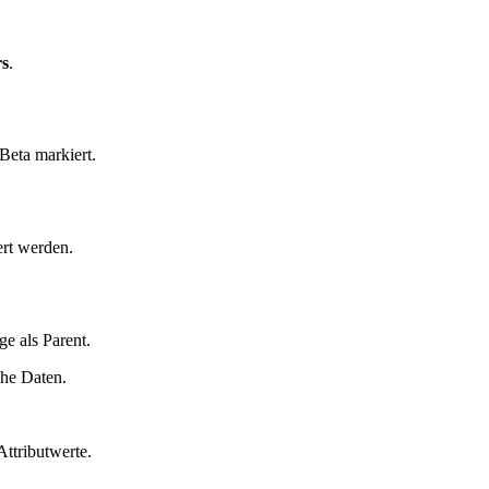
rs
.
Beta markiert.
rt werden.
e als Parent.
che Daten.
Attributwerte.