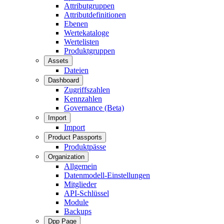
Attributgruppen
Attributdefinitionen
Ebenen
Wertekataloge
Wertelisten
Produktgruppen
Assets
Dateien
Dashboard
Zugriffszahlen
Kennzahlen
Governance (Beta)
Import
Import
Product Passports
Produktpässe
Organization
Allgemein
Datenmodell-Einstellungen
Mitglieder
API-Schlüssel
Module
Backups
Dpp Page