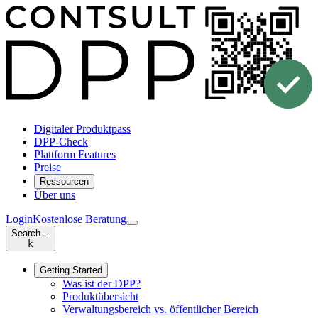
Digitaler Produktpass
DPP-Check
Plattform Features
Preise
Ressourcen
Über uns
Login
Kostenlose Beratung
Search…
k
Getting Started
Was ist der DPP?
Produktübersicht
Verwaltungsbereich vs. öffentlicher Bereich