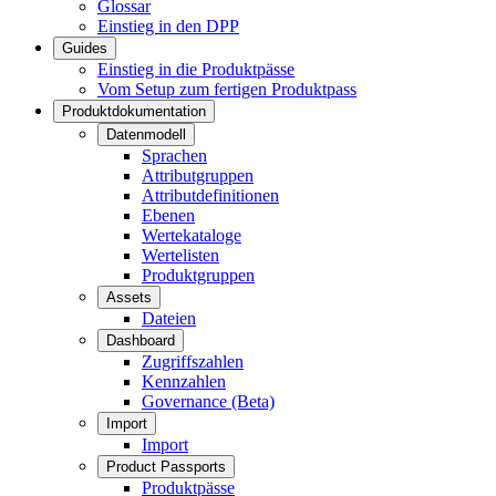
Glossar
Einstieg in den DPP
Guides
Einstieg in die Produktpässe
Vom Setup zum fertigen Produktpass
Produktdokumentation
Datenmodell
Sprachen
Attributgruppen
Attributdefinitionen
Ebenen
Wertekataloge
Wertelisten
Produktgruppen
Assets
Dateien
Dashboard
Zugriffszahlen
Kennzahlen
Governance (Beta)
Import
Import
Product Passports
Produktpässe