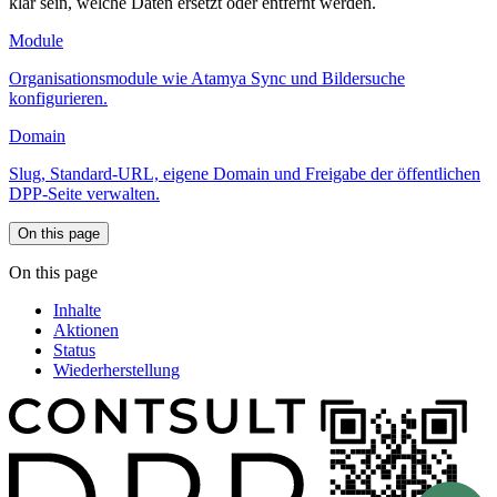
klar sein, welche Daten ersetzt oder entfernt werden.
Module
Organisationsmodule wie Atamya Sync und Bildersuche
konfigurieren.
Domain
Slug, Standard-URL, eigene Domain und Freigabe der öffentlichen
DPP-Seite verwalten.
On this page
On this page
Inhalte
Aktionen
Status
Wiederherstellung