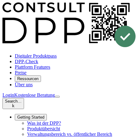
Digitaler Produktpass
DPP-Check
Plattform Features
Preise
Ressourcen
Über uns
Login
Kostenlose Beratung
Search…
k
Getting Started
Was ist der DPP?
Produktübersicht
Verwaltungsbereich vs. öffentlicher Bereich