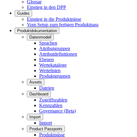
Glossar
Einstieg in den DPP
Guides
Einstieg in die Produktpässe
Vom Setup zum fertigen Produktpass
Produktdokumentation
Datenmodell
Sprachen
Attributgruppen
Attributdefinitionen
Ebenen
Wertekataloge
Wertelisten
Produktgruppen
Assets
Dateien
Dashboard
Zugriffszahlen
Kennzahlen
Governance (Beta)
Import
Import
Product Passports
Produktpässe