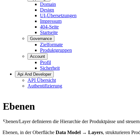
Domain
Design
UI-Übersetzungen
Impressum
404-Seite
Startseite
Governance
Zielformate
Produktgruppen
Account
Profil
Sicherheit
Api And Developer
API Übersicht
Authentifizierung
Ebenen
Ebenen/Layer definieren die Hierarchie der Produktpässe und steuer
Ebenen, in der Oberfläche
Data Model → Layers
, strukturieren Pr