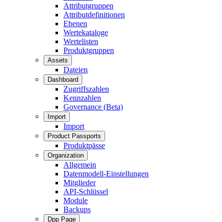
Attributgruppen
Attributdefinitionen
Ebenen
Wertekataloge
Wertelisten
Produktgruppen
Assets
Dateien
Dashboard
Zugriffszahlen
Kennzahlen
Governance (Beta)
Import
Import
Product Passports
Produktpässe
Organization
Allgemein
Datenmodell-Einstellungen
Mitglieder
API-Schlüssel
Module
Backups
Dpp Page