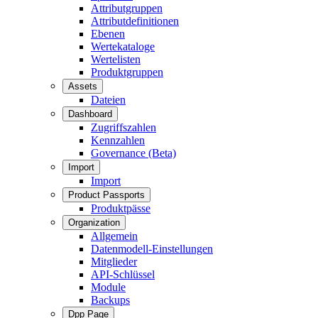
Attributgruppen
Attributdefinitionen
Ebenen
Wertekataloge
Wertelisten
Produktgruppen
Assets
Dateien
Dashboard
Zugriffszahlen
Kennzahlen
Governance (Beta)
Import
Import
Product Passports
Produktpässe
Organization
Allgemein
Datenmodell-Einstellungen
Mitglieder
API-Schlüssel
Module
Backups
Dpp Page