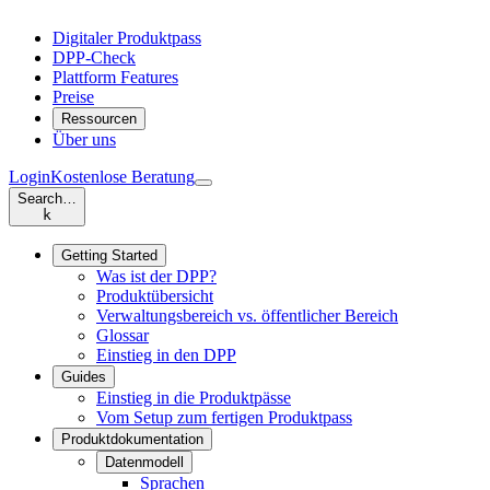
Digitaler Produktpass
DPP-Check
Plattform Features
Preise
Ressourcen
Über uns
Login
Kostenlose Beratung
Search…
k
Getting Started
Was ist der DPP?
Produktübersicht
Verwaltungsbereich vs. öffentlicher Bereich
Glossar
Einstieg in den DPP
Guides
Einstieg in die Produktpässe
Vom Setup zum fertigen Produktpass
Produktdokumentation
Datenmodell
Sprachen