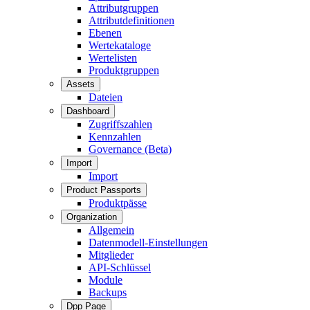
Attributgruppen
Attributdefinitionen
Ebenen
Wertekataloge
Wertelisten
Produktgruppen
Assets
Dateien
Dashboard
Zugriffszahlen
Kennzahlen
Governance (Beta)
Import
Import
Product Passports
Produktpässe
Organization
Allgemein
Datenmodell-Einstellungen
Mitglieder
API-Schlüssel
Module
Backups
Dpp Page