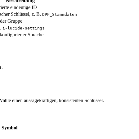
Beschreibung
ierte eindeutige ID
scher Schlüssel, z. B.
DPP_Stammdaten
e der Gruppe
B.
i-lucide-settings
onfigurierter Sprache
.
t
ähle einen aussagekräftigen, konsistenten Schlüssel.
e
Symbol
–