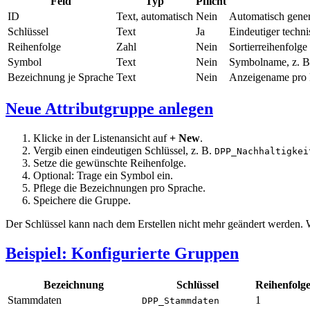
Feld
Typ
Pflicht
ID
Text, automatisch
Nein
Automatisch gener
Schlüssel
Text
Ja
Eindeutiger techni
Reihenfolge
Zahl
Nein
Sortierreihenfolg
Symbol
Text
Nein
Symbolname, z. 
Bezeichnung je Sprache
Text
Nein
Anzeigename pro k
Neue Attributgruppe anlegen
Klicke in der Listenansicht auf
+ New
.
Vergib einen eindeutigen Schlüssel, z. B.
DPP_Nachhaltigkei
Setze die gewünschte Reihenfolge.
Optional: Trage ein Symbol ein.
Pflege die Bezeichnungen pro Sprache.
Speichere die Gruppe.
Der Schlüssel kann nach dem Erstellen nicht mehr geändert werden. W
Beispiel: Konfigurierte Gruppen
Bezeichnung
Schlüssel
Reihenfolg
Stammdaten
1
DPP_Stammdaten