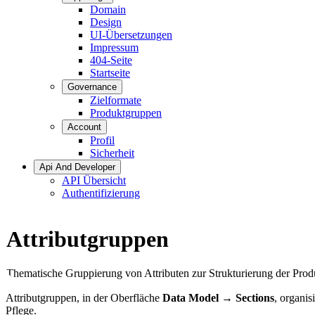
Domain
Design
UI-Übersetzungen
Impressum
404-Seite
Startseite
Governance
Zielformate
Produktgruppen
Account
Profil
Sicherheit
Api And Developer
API Übersicht
Authentifizierung
Attributgruppen
Thematische Gruppierung von Attributen zur Strukturierung der Prod
Attributgruppen, in der Oberfläche
Data Model → Sections
, organis
Pflege.