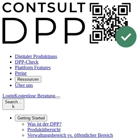
Digitaler Produktpass
DPP-Check
Plattform Features
Preise
Ressourcen
Über uns
Login
Kostenlose Beratung
Search…
k
Getting Started
Was ist der DPP?
Produktübersicht
Verwaltungsbereich vs. öffentlicher Bereich