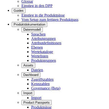
Glossar
Einstieg in den DPP
Guides
Einstieg in die Produktpässe
Vom Setup zum fertigen Produktpass
Produktdokumentation
Datenmodell
Sprachen
Attributgruppen
Attributdefinitionen
Ebenen
Wertekataloge
Wertelisten
Produktgruppen
Assets
Dateien
Dashboard
Zugriffszahlen
Kennzahlen
Governance (Beta)
Import
Import
Product Passports
Produktpässe