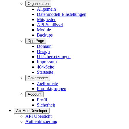
Organization
Allgemein
Datenmodell-Einstellungen
Mitglieder
API-Schlüssel
Module
Backups
Dpp Page
Domain
Design
UI-Übersetzungen
Impressum
404-Seite
Startseite
Governance
Zielformate
Produktgruppen
Account
Profil
Sicherheit
Api And Developer
API Übersicht
Authentifizierung