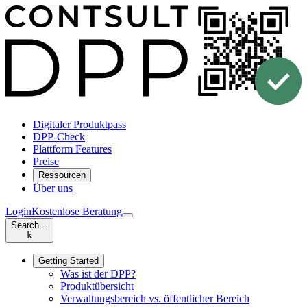
Digitaler Produktpass
DPP-Check
Plattform Features
Preise
Ressourcen
Über uns
Login
Kostenlose Beratung
Search…
k
Getting Started
Was ist der DPP?
Produktübersicht
Verwaltungsbereich vs. öffentlicher Bereich