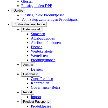
Glossar
Einstieg in den DPP
Guides
Einstieg in die Produktpässe
Vom Setup zum fertigen Produktpass
Produktdokumentation
Datenmodell
Sprachen
Attributgruppen
Attributdefinitionen
Ebenen
Wertekataloge
Wertelisten
Produktgruppen
Assets
Dateien
Dashboard
Zugriffszahlen
Kennzahlen
Governance (Beta)
Import
Import
Product Passports
Produktpässe